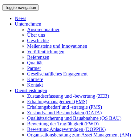
Toggle navigation
News
Unternehmen
Ansprechpartner
Über uns
Geschichte
Meilensteine und Innovationen
Veröffentlichungen
Referenzen
Qualität
Partner
Gesellschaftliches Engagement
Karriere
Kontakt
Dienstleistungen
Zustandserfassung und -bewertung (ZEB)
Erhaltungsmanagement (EMS)
Erhaltungsbedarf und -strategie (PMS)
Zustands- und Bestandsdaten (DATA)
Qualitätssicherung und Bauabnahme (QS BAU)
Bewertung der Tragfähigkeit (FWD)
Bewertung Anlagevermögen (DOPPIK)
Organisationsberatung zum Asset Management (AM)