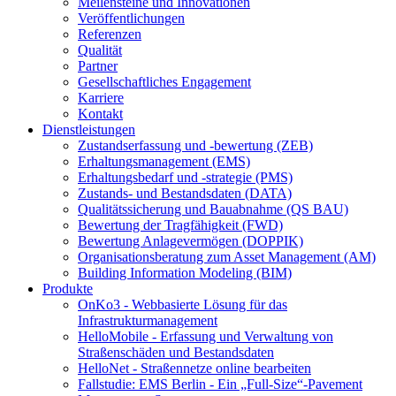
Meilensteine und Innovationen
Veröffentlichungen
Referenzen
Qualität
Partner
Gesellschaftliches Engagement
Karriere
Kontakt
Dienstleistungen
Zustandserfassung und -bewertung (ZEB)
Erhaltungsmanagement (EMS)
Erhaltungsbedarf und -strategie (PMS)
Zustands- und Bestandsdaten (DATA)
Qualitätssicherung und Bauabnahme (QS BAU)
Bewertung der Tragfähigkeit (FWD)
Bewertung Anlagevermögen (DOPPIK)
Organisationsberatung zum Asset Management (AM)
Building Information Modeling (BIM)
Produkte
OnKo3 - Webbasierte Lösung für das
Infrastrukturmanagement
HelloMobile - Erfassung und Verwaltung von
Straßenschäden und Bestandsdaten
HelloNet - Straßennetze online bearbeiten
Fallstudie: EMS Berlin - Ein „Full-Size“-Pavement